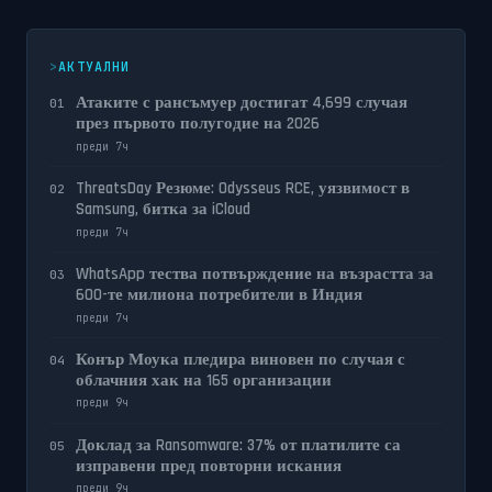
АКТУАЛНИ
Атаките с рансъмуер достигат 4,699 случая
01
през първото полугодие на 2026
преди 7ч
ThreatsDay Резюме: Odysseus RCE, уязвимост в
02
Samsung, битка за iCloud
преди 7ч
WhatsApp тества потвърждение на възрастта за
03
600-те милиона потребители в Индия
преди 7ч
Конър Моука пледира виновен по случая с
04
облачния хак на 165 организации
преди 9ч
Доклад за Ransomware: 37% от платилите са
05
изправени пред повторни искания
преди 9ч