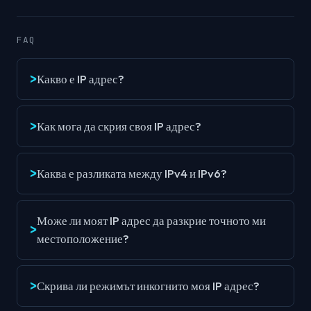
FAQ
Какво е IP адрес?
Как мога да скрия своя IP адрес?
Каква е разликата между IPv4 и IPv6?
Може ли моят IP адрес да разкрие точното ми
местоположение?
Скрива ли режимът инкогнито моя IP адрес?