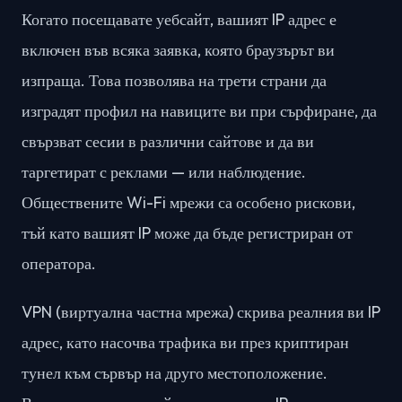
Когато посещавате уебсайт, вашият IP адрес е
включен във всяка заявка, която браузърът ви
изпраща. Това позволява на трети страни да
изградят профил на навиците ви при сърфиране, да
свързват сесии в различни сайтове и да ви
таргетират с реклами — или наблюдение.
Обществените Wi-Fi мрежи са особено рискови,
тъй като вашият IP може да бъде регистриран от
оператора.
VPN (виртуална частна мрежа) скрива реалния ви IP
адрес, като насочва трафика ви през криптиран
тунел към сървър на друго местоположение.