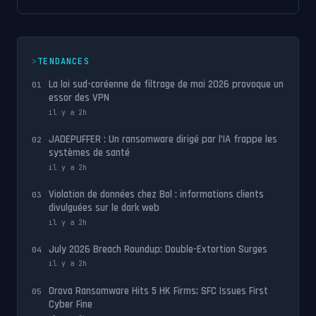
TENDANCES
La loi sud-coréenne de filtrage de mai 2026 provoque un
01
essor des VPN
il y a 2h
JADEPUFFER : Un ransomware dirigé par l’IA frappe les
02
systèmes de santé
il y a 2h
Violation de données chez Bol : informations clients
03
divulguées sur le dark web
il y a 2h
July 2026 Breach Roundup: Double-Extortion Surges
04
il y a 2h
Orova Ransomware Hits 5 HK Firms; SFC Issues First
05
Cyber Fine