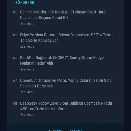
GÜNDEMDE
Connor Moucka, 165 Kuruluşu Etkileyen Bulut Hack
01
Davasında Suçunu Kabul Etti
2sa önce
Fidye Yazılımı Raporu: Ödeme Yapanların %37'si Tekrar
02
Taleplerle Karşılaşıyor
2sa önce
BlackFile Bağlantılı UNC6671 Şantaj Grubu Hedge
03
Fonlarını Hedef Aldı
3sa önce
OpenAI, Anthropic ve Meta, Yapay Zeka Destekli Siber
04
Saldırıları Doğruladı
7sa önce
DeepSeek Yapay Zeka Siber Saldırısı Otomatik Pilotla
05
460'tan Fazla Hedefi Vurdu
7sa önce