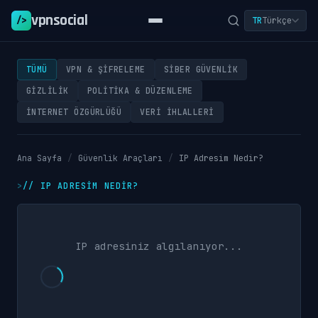
vpnsocial
/>
TR
Türkçe
TÜMÜ
VPN & ŞIFRELEME
SIBER GÜVENLIK
GIZLILIK
POLITIKA & DÜZENLEME
İNTERNET ÖZGÜRLÜĞÜ
VERI İHLALLERI
Ana Sayfa
/
Güvenlik Araçları
/
IP Adresim Nedir?
//
IP ADRESIM NEDIR?
IP adresiniz algılanıyor...