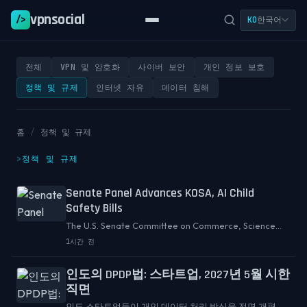
vpnsocial
/>
한국어
KO
전체
VPN 및 암호화
사이버 보안
개인 정보 보호
정책 및 규제
인터넷 자유
데이터 침해
홈
/
정책 및 규제
정책 및 규제
Senate Panel Advances KOSA, AI Child
Safety Bills
The U.S. Senate Committee on Commerce, Science
and Transportation has voted to advance the Kids
1시간 전
Online Safety Act, or KOSA, along with a package of
children's AI safety bills, to the full Senate for c...
인도의 DPDP법: 스타트업, 2027년 5월 시한
직면
인도 스타트업들이 개인 데이터 처리 방식을 전면 개편해