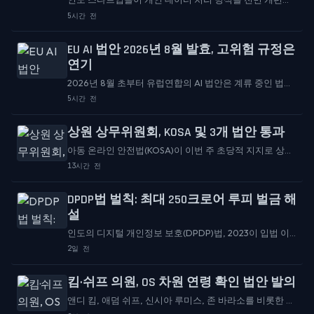
야 하는 확정적인 시한을 받았다. The Logical Indian의 보
5시간 전
도에 따르면, 디지털 개인 데이터 보호법(DPDP법)이 완전
히 시행될 예정이며...
EU AI 법안 2026년 8월 발효, 고위험 규정은
연기
2026년 8월 초부터 유럽연합의 AI 법안은 계류 중인 법안
에서 기업이 실제로 준수해야 하는 현행법으로 전환되었
5시간 전
습니다. TechGDPR의 최신 데이터 보호 다이제스트가 이
이정표를 짚으면서, 이 법이 발효되었지만 고위험 AI 시스
상원 상무위원회, KOSA 및 3개 법안 통과
템에 대한 규정은 일시적으로 제외되었다고 알렸습니다.
아동 온라인 안전법(KOSA)이 이번 주 초당적 지지로 상원
상무·과학·교통위원회를 통과했다고 K-12 Dive가 전했다.
13시간 전
이 법안만 통과된 것은 아니다. 다른 세 가지...
DPDP법 벌칙: 최대 250크로어 루피 벌금 해
설
인도의 디지털 개인정보 보호(DPDP)법, 2023이 입법 이
론에서 현실로 옮겨졌으며, 이를 위반할 경우의 금전적 결
2일 전
과가 점점 더 명확해지고 있습니다. ApniLaw의 최근 법률
분석은...
킴·쉬프 의원, OS 차원 연령 확인 법안 발의
앤디 킴, 애덤 쉬프, 신시아 루미스, 존 바라소를 비롯한 초
당파 상원 의원들이 '디지털 연령 보증법'을 발의했다. 이