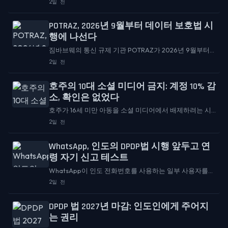
2일 전
법안은 앱과 웹사이트가 사용자 연령을 확인하는 방식에
근본적인 변화를 제안한다...
POTRAZ, 2026년 9월부터 데이터 보호법 시
행에 나선다
짐바브웨의 통신 규제 기관 POTRAZ가 2026년 9월부터
데이터 보호법을 적극적으로 단속하기 시작할 것이라고
2일 전
확인했다. 이 발표는 Techpoint Digest에서 Rank의 새로
운 자산 관리 상품, 케냐의 AI 규칙에 대한 공개 협의 소식
호주의 10대 소셜 미디어 금지: 계정 10% 감
과 함께 다루어졌다.
소, 확인은 없었다
호주가 16세 미만 아동을 소셜 미디어에서 배제하려는 시
도가 이상한 결과를 낳고 있다. 아이들의 계정은 줄었지만,
2일 전
이를 강제할 수단인 연령 확인 시스템은 거의 작동하지 않
는 듯 보인다....
WhatsApp, 인도의 DPDP법 시행 앞두고 연
령 자기 신고 테스트
WhatsApp이 인도 전화번호를 사용하는 일부 사용자를
대상으로 연령 자기 신고 기능 테스트를 시작했으며, 일부
2일 전
계정에 생년월일 입력을 요청하고 있다. 현재 이 기능은 선
택 사항이며 제한된...
DPDP 법 2027년 마감: 인도인에게 주어지
는 권리