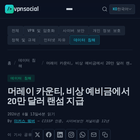
vpnsocial
/>
한국어
KO
전체
VPN 및 암호화
사이버 보안
개인 정보 보호
정책 및 규제
인터넷 자유
데이터 침해
데이터 침
홈
/
/
머레이 카운티, 비상 예비금에서 20만 달러 랜섬 지급
해
데이터 침해
머레이 카운티, 비상 예비금에서
20만 달러 랜섬 지급
2026년 6월 13일
6분 읽기
By
마커스 웨버
—
CISSP 인증, 사이버보안 저널리즘 12년
이 기사 공유