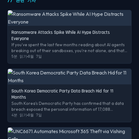
//
관련 기사
Ransomware Attacks Spike While AI Hype Distracts
Everyone
If you've spent the last few months reading about AI agents
breaking out of their sandboxes, you're not alone, and that's
exactly the problem. While the cybersecurity press and
5분 읽기
8월 7일
much of the industry's ...
South Korea Democratic Party Data Breach Hid for 11
Months
South Korea's Democratic Party has confirmed that a data
breach exposed the personal information of 17,088
members of its Blue Wave support group, including user IDs,
4분 읽기
8월 7일
names, encrypted passwords, and e...